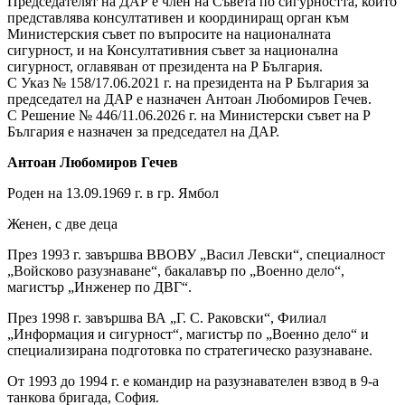
Председателят на ДАР е член на Съвета по сигурността, който
представлява консултативен и координиращ орган към
Министерския съвет по въпросите на националната
сигурност, и на Консултативния съвет за национална
сигурност, оглавяван от президента на Р България.
С Указ № 158/17.06.2021 г. на президента на Р България за
председател на ДАР е назначен Антоан Любомиров Гечев.
С Решение № 446/11.06.2026 г.
на Министерски съвет на Р
България е назначен за председател на ДАР.
Антоан Любомиров Гечев
Роден на 13.09.1969 г. в гр. Ямбол
Женен, с две деца
През 1993 г. завършва ВВОВУ „Васил Левски“, специалност
„Войсково разузнаване“, бакалавър по „Военно дело“,
магистър „Инженер по ДВГ“.
През 1998 г. завършва ВА „Г. С. Раковски“, Филиал
„Информация и сигурност“, магистър по „Военно дело“ и
специализирана подготовка по стратегическо разузнаване.
От 1993 до 1994 г. е командир на разузнавателен взвод в 9-а
танкова бригада, София.