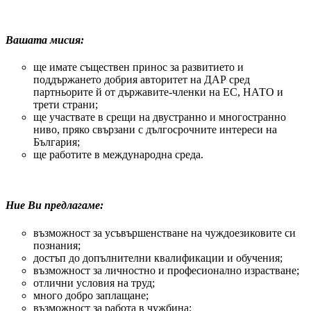
Вашата мисия:
ще имате съществен принос за развитието и
поддържането добрия авторитет на ДАР сред
партньорите й от държавите-членки на ЕС, НАТО и
трети страни;
ще участвате в срещи на двустранно и многостранно
ниво, пряко свързани с дългосрочните интереси на
България;
ще работите в международна среда.
Ние Ви предлагаме:
възможност за усъвършенстване на чуждоезиковите си
познания;
достъп до допълнителни квалификации и обучения;
възможност за личностно и професионално израстване;
отлични условия на труд;
много добро заплащане;
възможност за работа в чужбина;