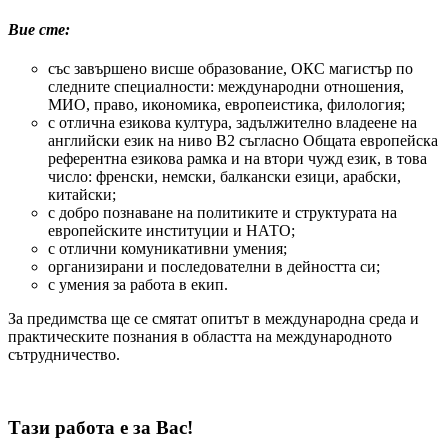
Вие сте:
със завършено висше образование, ОКС магистър по
следните специалности: международни отношения,
МИО, право, икономика, европеистика, филология;
с отлична езикова култура, задължително владеене на
английски език на ниво В2 съгласно Общата европейска
референтна езикова рамка и на втори чужд език, в това
число: френски, немски, балкански езици, арабски,
китайски;
с добро познаване на политиките и структурата на
европейските институции и НАТО;
с отлични комуникативни умения;
организирани и последователни в дейността си;
с умения за работа в екип.
За предимства ще се смятат опитът в международна среда и
практическите познания в областта на международното
сътрудничество.
Тази работа е за Вас!