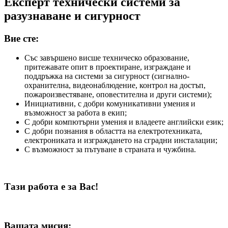
Експерт технически системи за
разузнаване и сигурност
Вие сте:
Със завършено висше техническо образование,
притежавате опит в проектиране, изграждане и
поддръжка на системи за сигурност (сигнално-
охранителна, видеонаблюдение, контрол на достъп,
пожароизвестяване, оповестителна и други системи);
Инициативни, с добри комуникативни умения и
възможност за работа в екип;
С добри компютърни умения и владеете английски език;
С добри познания в областта на електротехниката,
електрониката и изграждането на сградни инсталации;
С възможност за пътуване в страната и чужбина.
Тази работа е за Вас!
Вашата мисия: